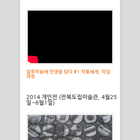
알루미늄에 인생을 담다 #1 작품세계, 작업
과정
2014 개인전 (전북도립미술관, 4월25
일~6월1일)