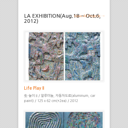
LA EXHIBITION(Aug.18 ~ Oct.6,
View All Projects →
2012)
Life Play II
生-놀이 II / 알루미늄, 자동차도료(aluminum, car
paint) / 125 x 62 cm(+2ea) / 2012