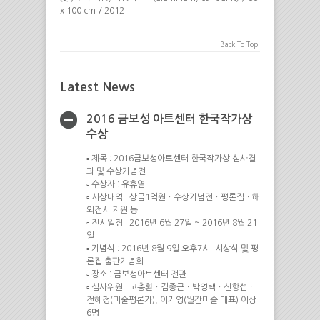
x 100 cm / 2012
Back To Top
Latest News
2016 금보성 아트센터 한국작가상
수상
▫ 제목 : 2016금보성아트센터 한국작가상 심사결
과 및 수상기념전
▫ 수상자 : 유휴열
▫ 시상내역 : 상금1억원ㆍ수상기념전ㆍ평론집ㆍ해
외전시 지원 등
▫ 전시일정 : 2016년 6월 27일 ~ 2016년 8월 21
일
▫ 기념식 : 2016년 8월 9일 오후7시. 시상식 및 평
론집 출판기념회
▫ 장소 : 금보성아트센터 전관
▫ 심사위원 : 고충환ㆍ김종근ㆍ박영택ㆍ신항섭ㆍ
전혜정(미술평론가), 이기영(월간미술 대표) 이상
6명